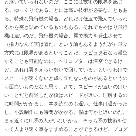
と浮いていられないのだ。ここには技術の限界を感じ
る。ゆっくりであることには高い技術が必要なこともあ
る。特殊な飛行機の場合、どれだけ低速で飛んでいられ
るかを突き詰めているものもある。それでもやはり飛行
機は速いのだ。飛行機の場合、翼で揚力を発生させて
（揚力なんて実は嘘だ、という論もあるようだが）飛ぶ
方式には限界があるということだ。
ラピュタ
石なら滞空
することも可能なのに。ヘリコプターは滞空できるけ
ど、あれは翼をえらい勢いで回している。というわけで
スピードが速くないと成り立たないものがあるというの
も面白いものだなと思う。さて、スピードが速いのはい
いことだと前述したが僕はスピードが遅い。理解するの
に時間がかかるし、本を読むのも遅い。仕事は遅かった
し、小説制作にも時間がかかる。僕は何かと遅いのだ。
まぁ近くにIT系の人がいないから、そっち系の技術を使
って人より速く事をすすめることができるけど、
プログ